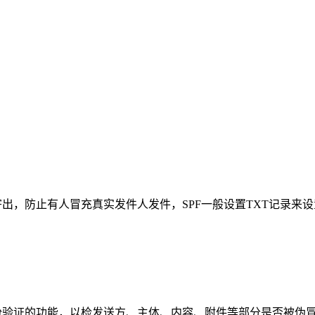
出，防止有人冒充真实发件人发件，SPF一般设置TXT记录来设置
证的功能，以检发送方、主体、内容、附件等部分是否被伪冒或窜改，